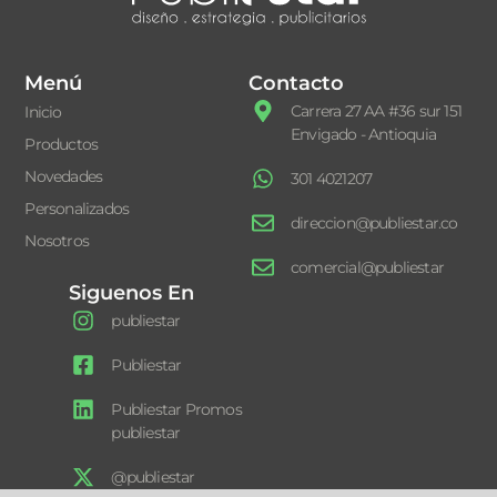
Menú
Contacto
Carrera 27 AA #36 sur 151
Inicio
Envigado - Antioquia
Productos
Novedades
301 4021207
Personalizados
direccion@publiestar.co
Nosotros
comercial@publiestar
Siguenos En
publiestar
Publiestar
Publiestar Promos
publiestar
@publiestar