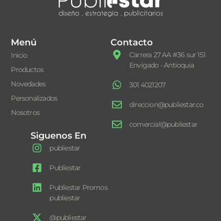
Menú
Contacto
Carrera 27 AA #36 sur 151
Inicio
Envigado - Antioquia
Productos
Novedades
301 4021207
Personalizados
direccion@publiestar.co
Nosotros
comercial@publiestar
Siguenos En
publiestar
Publiestar
Publiestar Promos
publiestar
@publiestar