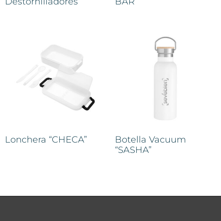
Destornilladores
BAR”
Lonchera “CHECA”
Botella Vacuum
“SASHA”