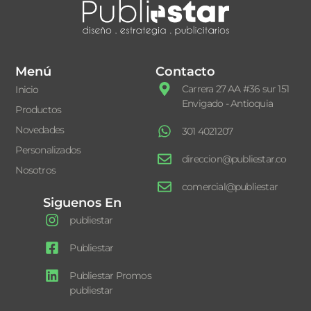
Menú
Contacto
Carrera 27 AA #36 sur 151
Inicio
Envigado - Antioquia
Productos
Novedades
301 4021207
Personalizados
direccion@publiestar.co
Nosotros
comercial@publiestar
Siguenos En
publiestar
Publiestar
Publiestar Promos
publiestar