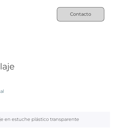
Contacto
laje
al
je en estuche plástico transparente