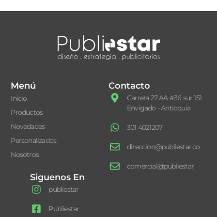
Menú
Contacto
Carrera 27 AA #36 sur 151
Inicio
Envigado - Antioquia
Productos
Novedades
301 4021207
Personalizados
direccion@publiestar.co
Nosotros
comercial@publiestar
Siguenos En
publiestar
Publiestar