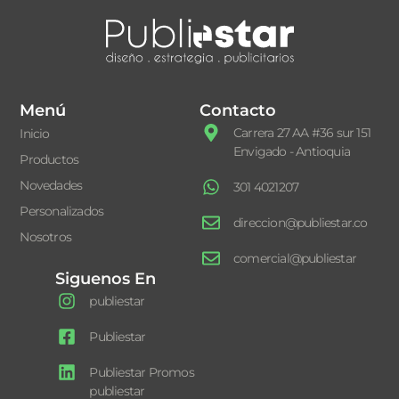
Menú
Contacto
Carrera 27 AA #36 sur 151
Inicio
Envigado - Antioquia
Productos
Novedades
301 4021207
Personalizados
direccion@publiestar.co
Nosotros
comercial@publiestar
Siguenos En
publiestar
Publiestar
Publiestar Promos
publiestar