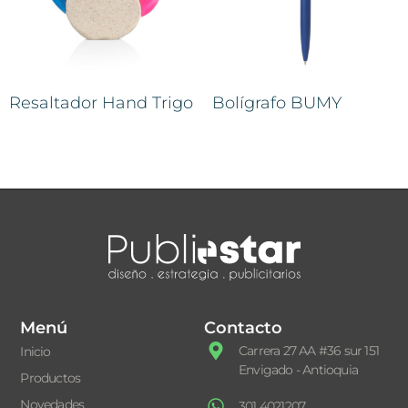
Resaltador Hand Trigo
Bolígrafo BUMY
Menú
Contacto
Carrera 27 AA #36 sur 151
Inicio
Envigado - Antioquia
Productos
Novedades
301 4021207