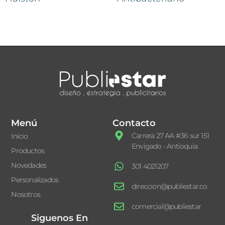
Menú
Contacto
Carrera 27 AA #36 sur 151
Inicio
Envigado - Antioquia
Productos
Novedades
301 4021207
Personalizados
direccion@publiestar.co
Nosotros
comercial@publiestar
Siguenos En