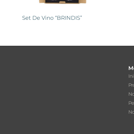
Set De Vino “BRINDIS”
M
In
Pr
No
Pe
No