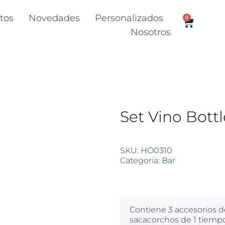
tos
Novedades
Personalizados
0
Nosotros
Set Vino Bottl
SKU:
HO0310
Categoría:
Bar
$
100
Contiene 3 accesorios de
sacacorchos de 1 tiemp