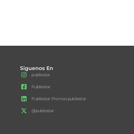
Siguenos En
publiestar
Publiestar
Publiestar Promos publiestar
@publiestar