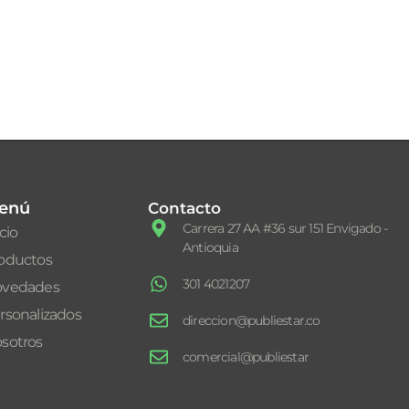
enú
Contacto
Carrera 27 AA #36 sur 151 Envigado -
icio
Antioquia
oductos
301 4021207
vedades
rsonalizados
direccion@publiestar.co
sotros
comercial@publiestar