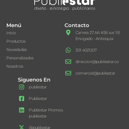
Menú
Contacto
Carrera 27 AA #36 sur 151
Inicio
Envigado - Antioquia
Productos
Novedades
301 4021207
Personalizados
direccion@publiestar.co
Nosotros
comercial@publiestar
Siguenos En
publiestar
Publiestar
Publiestar Promos
publiestar
@publiestar