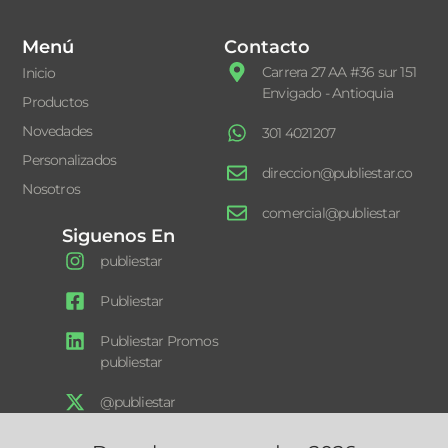
Menú
Contacto
Carrera 27 AA #36 sur 151
Inicio
Envigado - Antioquia
Productos
Novedades
301 4021207
Personalizados
direccion@publiestar.co
Nosotros
comercial@publiestar
Siguenos En
publiestar
Publiestar
Publiestar Promos
publiestar
@publiestar