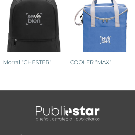
Morral “CHESTER”
COOLER “MAX”