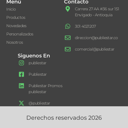
Menú
Contacto
Carrera 27 AA #36 sur 151
Inicio
Envigado - Antioquia
Productos
Novedades
301 4021207
Personalizados
direccion@publiestar.co
Nosotros
comercial@publiestar
Siguenos En
publiestar
Publiestar
Publiestar Promos
publiestar
@publiestar
Derechos reservados 2026