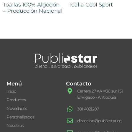
Toallas 100% Algodón
Toalla Cool Sport
– Producción Nacional
Menú
Contacto
Carrera 27 AA #36 sur 151
Inicio
Envigado - Antioquia
Productos
Novedades
301 4021207
Personalizados
direccion@publiestar.co
Nosotros