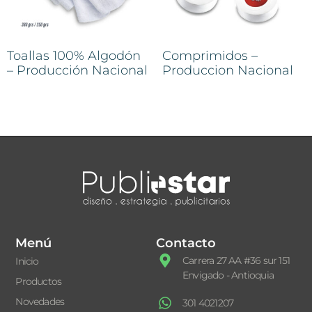
Toallas 100% Algodón
Comprimidos –
– Producción Nacional
Produccion Nacional
Menú
Contacto
Carrera 27 AA #36 sur 151
Inicio
Envigado - Antioquia
Productos
Novedades
301 4021207