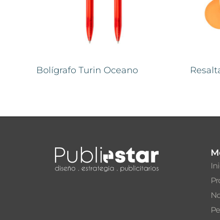
Bolígrafo Turin Oceano
Resalt
M
In
Pr
No
Pe