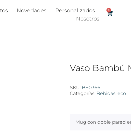
tos
Novedades
Personalizados
0
Nosotros
Vaso Bambú Mi
SKU:
BE0366
Categorías:
Bebidas
,
eco
$
100
Mug con doble pared en