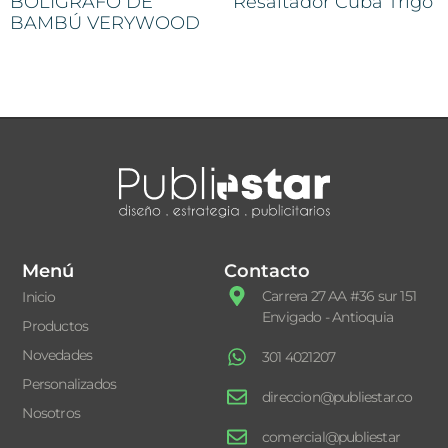
BOLIGRAFO DE
Resaltador Cuba Trigo
BAMBÚ VERYWOOD
Menú
Contacto
Carrera 27 AA #36 sur 151
Inicio
Envigado - Antioquia
Productos
Novedades
301 4021207
Personalizados
direccion@publiestar.co
Nosotros
comercial@publiestar