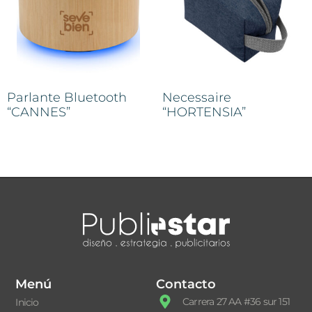
Parlante Bluetooth
Necessaire
“CANNES”
“HORTENSIA”
Menú
Contacto
Carrera 27 AA #36 sur 151
Inicio