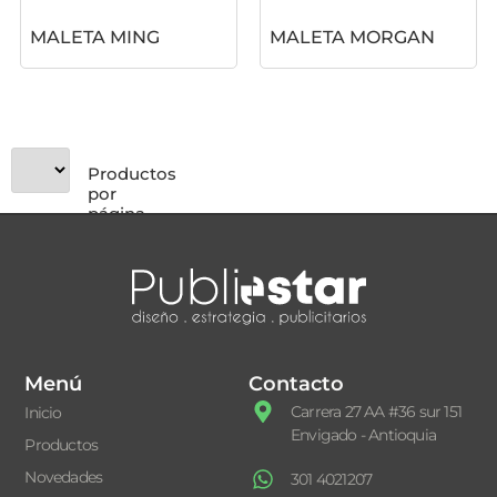
MALETA MING
MALETA MORGAN
6
1
Productos
-
por
página
6
Menú
Contacto
Carrera 27 AA #36 sur 151
Inicio
Envigado - Antioquia
Productos
Novedades
301 4021207