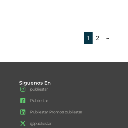
1
2
→
Siguenos En
publiestar
Publiestar
Publiestar Promos publiestar
@publiestar