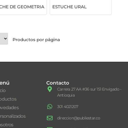
CHE DE GEOMETRIA
ESTUCHE URAL
12
1 - 10
Productos por página
enú
Contacto
Carrera 27 AA #36 sur 151 Envigado -
icio
Antioquia
oductos
301 4021207
vedades
rsonalizados
direccion@publiestar.co
sotros