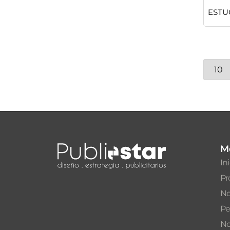
ESTU
M
In
Pr
No
Pe
No