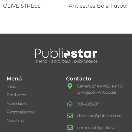
OLIVE STRESS
Antiestrés Bola Fútbol
Menú
Contacto
Carrera 27 AA #36 sur 151
Inicio
Envigado - Antioquia
Productos
Novedades
301 4021207
Personalizados
direccion@publiestar.co
Nosotros
comercial@publiestar