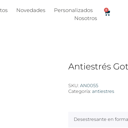
tos
Novedades
Personalizados
0
Nosotros
Antiestrés Go
SKU:
AN0055
Categoría:
antiestres
$
100
Desestresante en forma