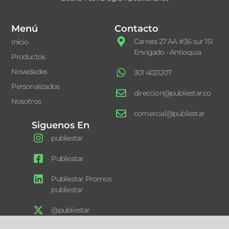
Menú
Contacto
Carrera 27 AA #36 sur 151
Inicio
Envigado - Antioquia
Productos
Novedades
301 4021207
Personalizados
direccion@publiestar.co
Nosotros
comercial@publiestar
Siguenos En
publiestar
Publiestar
Publiestar Promos
publiestar
@publiestar