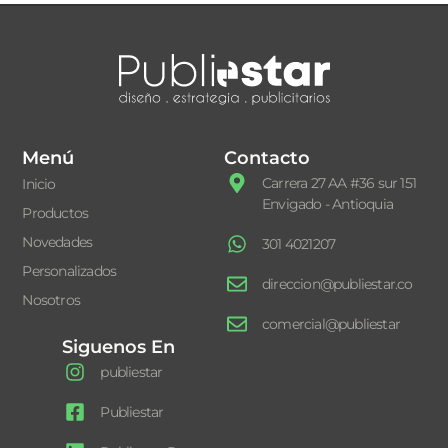
Menú
Contacto
Carrera 27 AA #36 sur 151
Inicio
Envigado - Antioquia
Productos
Novedades
301 4021207
Personalizados
direccion@publiestar.co
Nosotros
comercial@publiestar
Siguenos En
publiestar
Publiestar