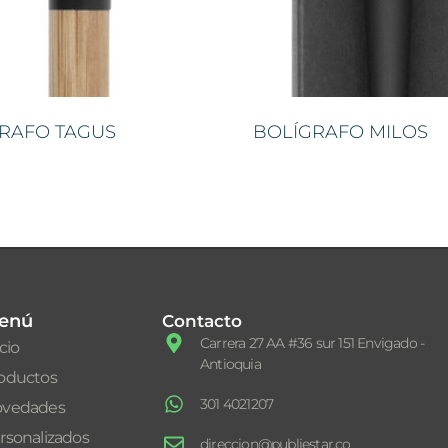
RAFO TAGUS
BOLÍGRAFO MILOS
enú
Contacto
Carrera 27 AA #36 sur 151 Envigado -
icio
Antioquia
oductos
301 4021207
vedades
rsonalizados
direccion@publiestar.co