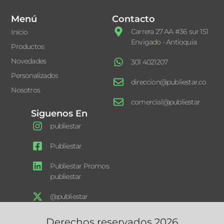
Menú
Contacto
Carrera 27 AA #36 sur 151
Inicio
Envigado - Antioquia
Productos
Novedades
301 4021207
Personalizados
direccion@publiestar.co
Nosotros
comercial@publiestar
Siguenos En
publiestar
Publiestar
Publiestar Promos
publiestar
@publiestar
Derechos reservados 2026