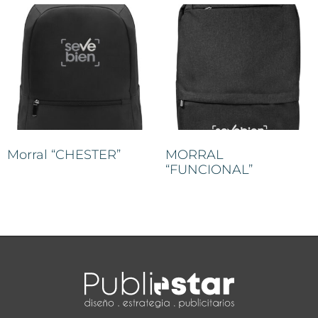
Morral “CHESTER”
MORRAL
“FUNCIONAL”