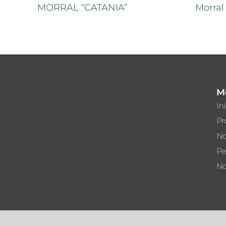
MORRAL “CATANIA”
Morral
M
In
Pr
No
Pe
No