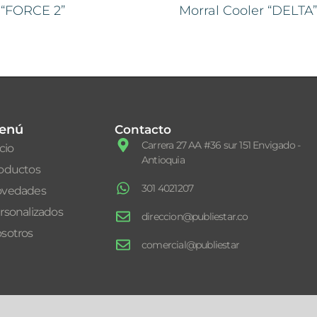
 “FORCE 2”
Morral Cooler “DELTA”
enú
Contacto
Carrera 27 AA #36 sur 151 Envigado -
icio
Antioquia
oductos
301 4021207
vedades
rsonalizados
direccion@publiestar.co
sotros
comercial@publiestar