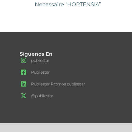
Necessaire “HORTENSIA”
Siguenos En
publiestar
Publiestar
Publiestar Promos publiestar
@publiestar