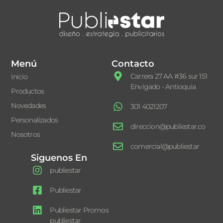
Menú
Contacto
Carrera 27 AA #36 sur 151
Inicio
Envigado - Antioquia
Productos
Novedades
301 4021207
Personalizados
direccion@publiestar.co
Nosotros
comercial@publiestar
Siguenos En
publiestar
Publiestar
Publiestar Promos
publiestar