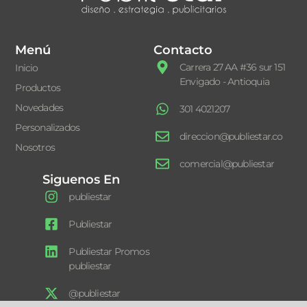
Menú
Contacto
Carrera 27 AA #36 sur 151
Inicio
Envigado - Antioquia
Productos
Novedades
301 4021207
Personalizados
direccion@publiestar.co
Nosotros
comercial@publiestar
Siguenos En
publiestar
Publiestar
Publiestar Promos
publiestar
@publiestar