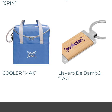
“SPIN”
COOLER “MAX”
Llavero De Bambú
“TAG”