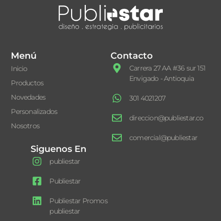
Menú
Contacto
Carrera 27 AA #36 sur 151
Inicio
Envigado - Antioquia
Productos
Novedades
301 4021207
Personalizados
direccion@publiestar.co
Nosotros
comercial@publiestar
Siguenos En
publiestar
Publiestar
Publiestar Promos
publiestar