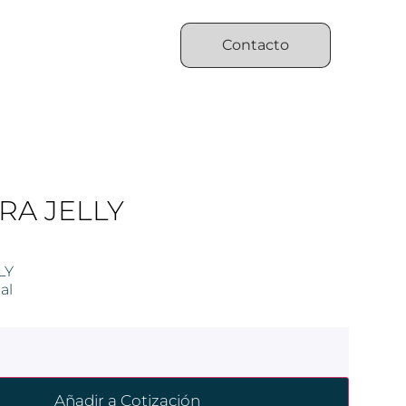
Contacto
RA JELLY
LY
al
Añadir a Cotización