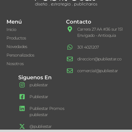
Menú
Contacto
Carrera 27 AA #36 sur 151
Inicio
Envigado - Antioquia
Productos
Novedades
301 4021207
Personalizados
direccion@publiestar.co
Nosotros
comercial@publiestar
Siguenos En
publiestar
Publiestar
Publiestar Promos
publiestar
@publiestar