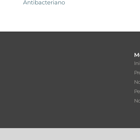
Antibacteriano
M
In
Pr
No
Pe
No