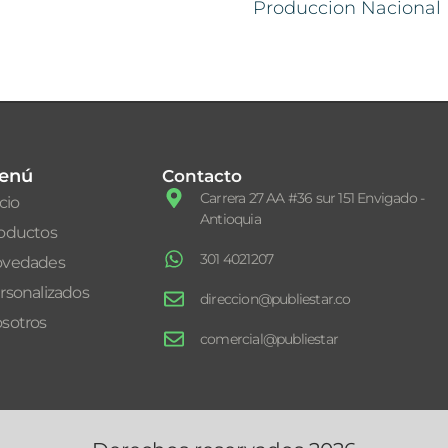
Produccion Nacional
enú
Contacto
Carrera 27 AA #36 sur 151 Envigado -
icio
Antioquia
oductos
301 4021207
vedades
rsonalizados
direccion@publiestar.co
sotros
comercial@publiestar