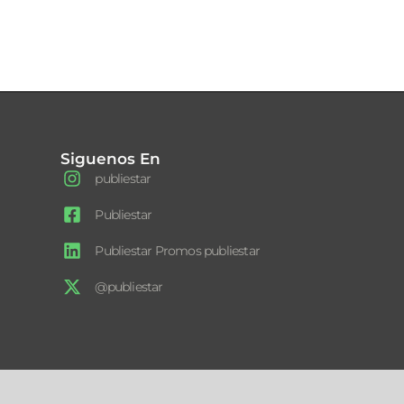
Siguenos En
publiestar
Publiestar
Publiestar Promos publiestar
@publiestar