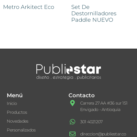
Metro Arkitect Eco
Set De
Destornilladores
Paddle NUEVO
Menú
Contacto
Carrera 27 AA #36 sur 151
Inicio
Envigado - Antioquia
Productos
Novedades
301 4021207
Personalizados
direccion@publiestar.co