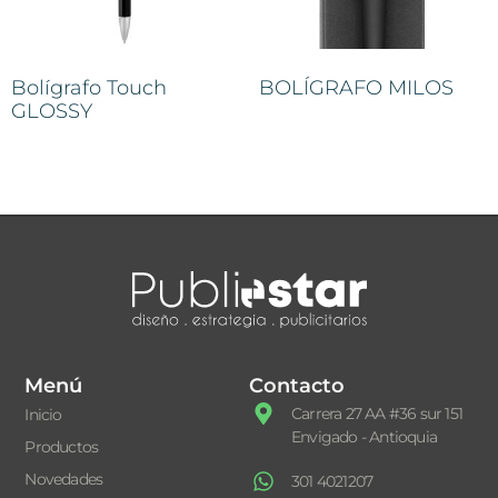
Bolígrafo Touch
BOLÍGRAFO MILOS
GLOSSY
Menú
Contacto
Carrera 27 AA #36 sur 151
Inicio
Envigado - Antioquia
Productos
Novedades
301 4021207