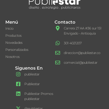
Menú
Contacto
Carrera 27 AA #36 sur 151
Inicio
Envigado - Antioquia
Productos
Novedades
301 4021207
Personalizados
direccion@publiestar.co
Nosotros
comercial@publiestar
Siguenos En
publiestar
Publiestar
Publiestar Promos
publiestar
@publiestar