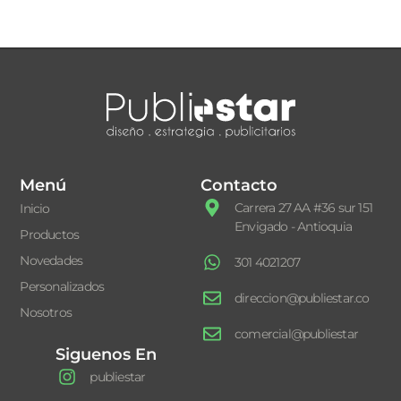
Menú
Contacto
Carrera 27 AA #36 sur 151
Inicio
Envigado - Antioquia
Productos
Novedades
301 4021207
Personalizados
direccion@publiestar.co
Nosotros
comercial@publiestar
Siguenos En
publiestar