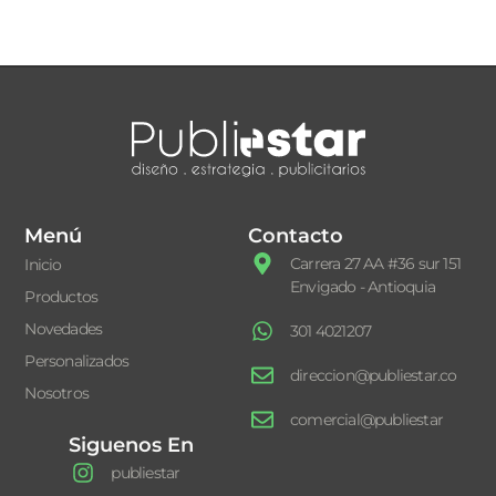
Menú
Contacto
Carrera 27 AA #36 sur 151
Inicio
Envigado - Antioquia
Productos
Novedades
301 4021207
Personalizados
direccion@publiestar.co
Nosotros
comercial@publiestar
Siguenos En
publiestar