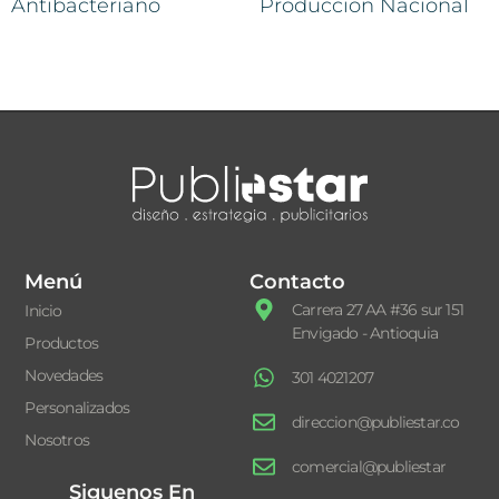
Antibacteriano
Produccion Nacional
Menú
Contacto
Carrera 27 AA #36 sur 151
Inicio
Envigado - Antioquia
Productos
Novedades
301 4021207
Personalizados
direccion@publiestar.co
Nosotros
comercial@publiestar
Siguenos En