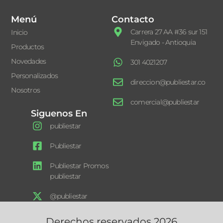
Menú
Contacto
Carrera 27 AA #36 sur 151
Inicio
Envigado - Antioquia
Productos
Novedades
301 4021207
Personalizados
direccion@publiestar.co
Nosotros
comercial@publiestar
Siguenos En
publiestar
Publiestar
Publiestar Promos
publiestar
@publiestar
Derechos reservados 2026