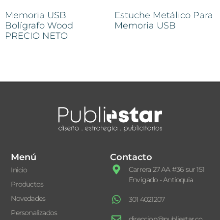
Memoria USB
Estuche Metálico Para
Bolígrafo Wood
Memoria USB
PRECIO NETO
Menú
Contacto
Carrera 27 AA #36 sur 151
Inicio
Envigado - Antioquia
Productos
Novedades
301 4021207
Personalizados
direccion@publiestar.co