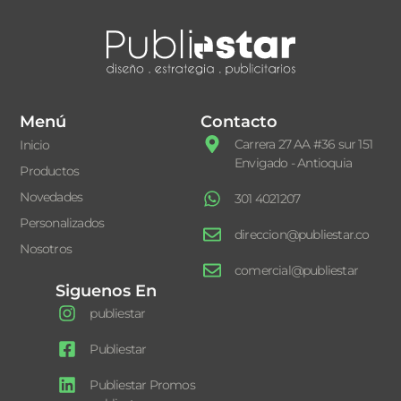
Menú
Contacto
Carrera 27 AA #36 sur 151
Inicio
Envigado - Antioquia
Productos
Novedades
301 4021207
Personalizados
direccion@publiestar.co
Nosotros
comercial@publiestar
Siguenos En
publiestar
Publiestar
Publiestar Promos