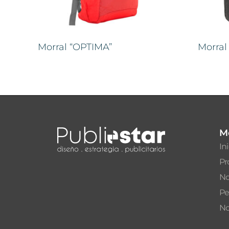
Morral “OPTIMA”
Morra
M
In
Pr
No
Pe
No