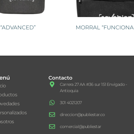
l “ADVANCED”
MORRAL “FUNCIONA
enú
Contacto
Carrera 27 AA #36 sur 151 Envigado -
icio
Antioquia
oductos
301 4021207
vedades
rsonalizados
direccion@publiestar.co
sotros
comercial@publiestar