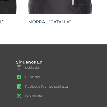
L”
MORRAL “CATANIA”
Siguenos En
publiestar
Publiestar
Publiestar Promos publiestar
@publiestar