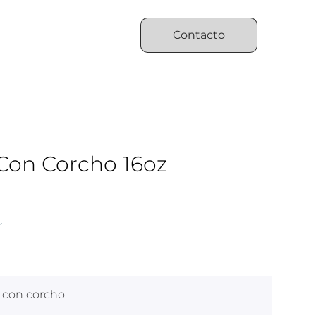
Contacto
Con Corcho 16oz
r
o con corcho