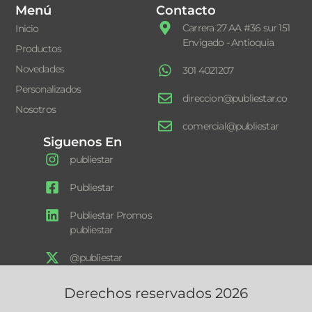
Menú
Contacto
Carrera 27 AA #36 sur 151
Inicio
Envigado - Antioquia
Productos
Novedades
301 4021207
Personalizados
direccion@publiestar.co
Nosotros
comercial@publiestar
Siguenos En
publiestar
Publiestar
Publiestar Promos
publiestar
@publiestar
Derechos reservados 2026