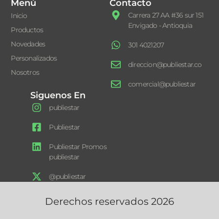
Menú
Contacto
Carrera 27 AA #36 sur 151
Inicio
Envigado - Antioquia
Productos
Novedades
301 4021207
Personalizados
direccion@publiestar.co
Nosotros
comercial@publiestar
Siguenos En
publiestar
Publiestar
Publiestar Promos
publiestar
@publiestar
Derechos reservados 2026