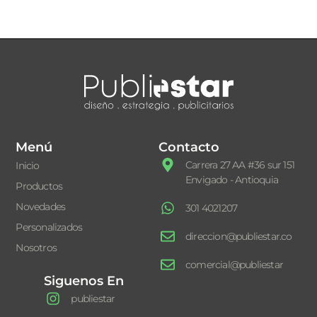
Menú
Contacto
Carrera 27 AA #36 sur 151
Inicio
Envigado - Antioquia
Productos
Novedades
301 4021207
Personalizados
direccion@publiestar.co
Nosotros
comercial@publiestar
Siguenos En
publiestar