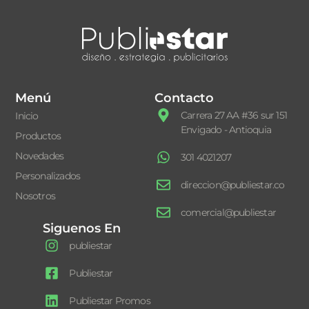
Menú
Contacto
Carrera 27 AA #36 sur 151
Inicio
Envigado - Antioquia
Productos
Novedades
301 4021207
Personalizados
direccion@publiestar.co
Nosotros
comercial@publiestar
Siguenos En
publiestar
Publiestar
Publiestar Promos