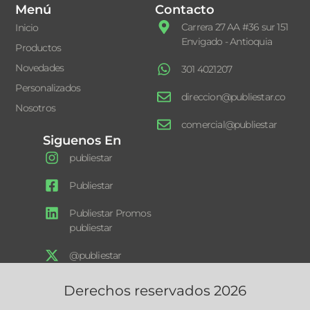
Menú
Contacto
Carrera 27 AA #36 sur 151
Inicio
Envigado - Antioquia
Productos
Novedades
301 4021207
Personalizados
direccion@publiestar.co
Nosotros
comercial@publiestar
Siguenos En
publiestar
Publiestar
Publiestar Promos
publiestar
@publiestar
Derechos reservados 2026