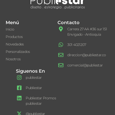
Menú
Contacto
Carrera 27 AA #36 sur 151
Inicio
Envigado - Antioquia
Productos
Novedades
301 4021207
Personalizados
direccion@publiestar.co
Nosotros
comercial@publiestar
Siguenos En
publiestar
Publiestar
Publiestar Promos
publiestar
@publiestar