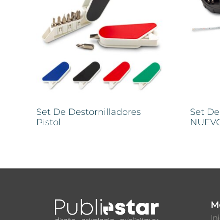
Set De Destornilladores
Set De
Pistol
NUEV
M
In