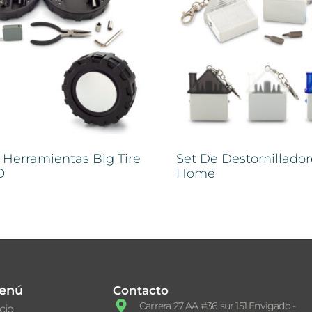
 Herramientas Big Tire
Set De Destornillador
O
Home
enú
Contacto
Carrera 27 AA #36 sur 151 Envigado -
icio